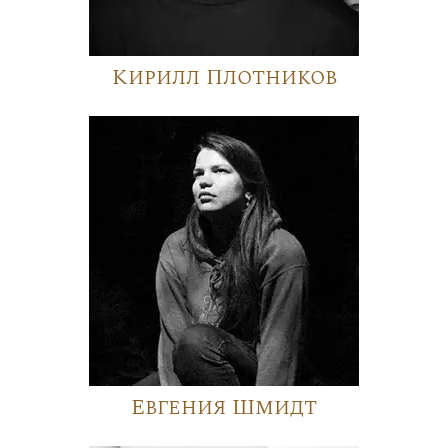
Кирилл Плотников
Евгения Шмидт