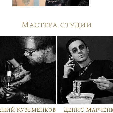
Мастера студии
ений Кузьменков
Денис Марчен