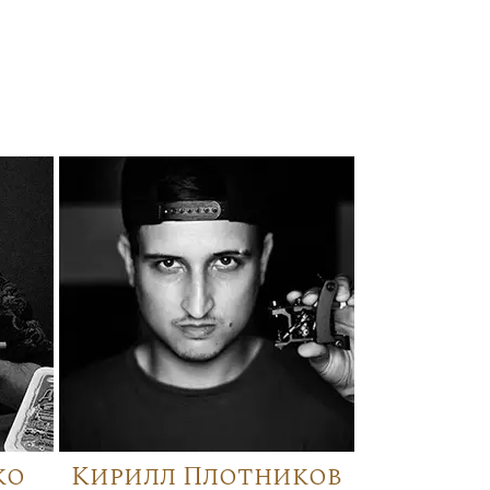
ко
Кирилл Плотников