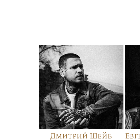
Дмитрий Шейб
Евг