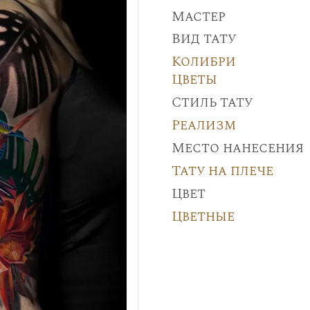
Мастер
Вид тату
Колибри
Цветы
Стиль тату
Реализм
Место нанесения
Тату на плече
Цвет
Цветные