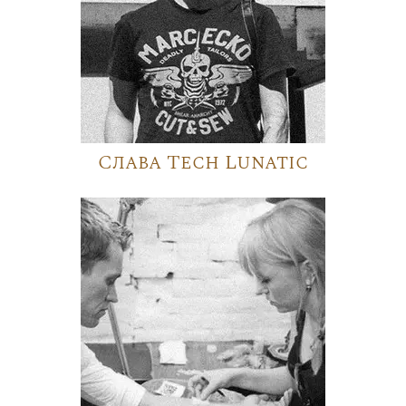
Слава Tech Lunatic