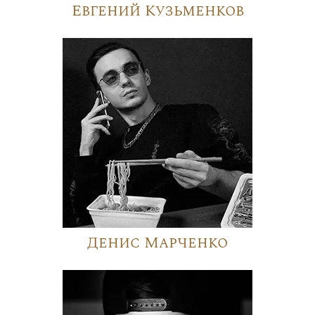
Евгений Кузьменков
Денис Марченко