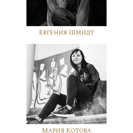
Евгения Шмидт
Мария Котова