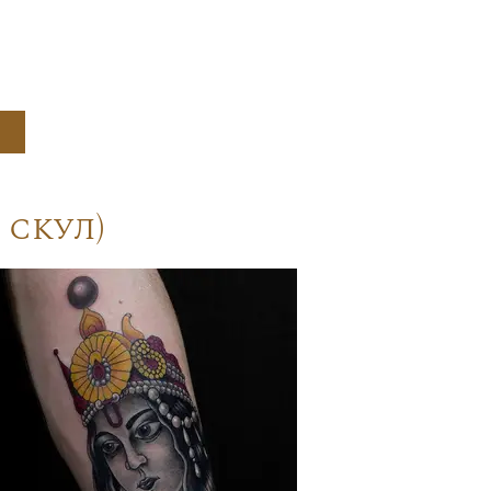
 скул)