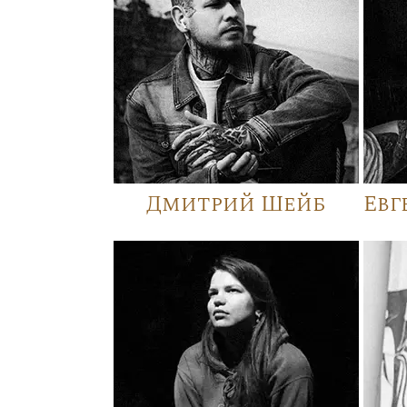
Дмитрий Шейб
Евг