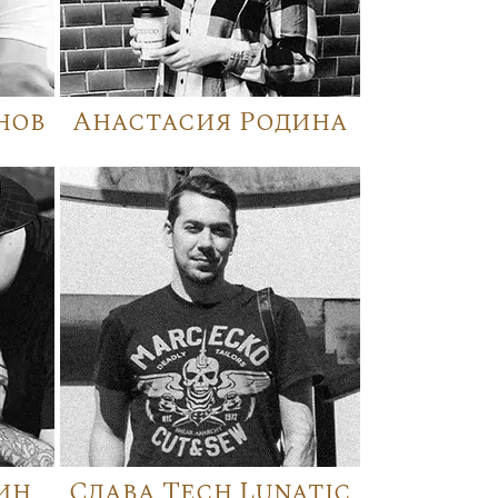
нов
Анастасия Родина
ин
Слава Tech Lunatic