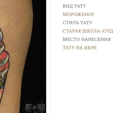
Вид тату
Мороженое
Стиль тату
Старая школа (Олд
Место нанесения
Тату на икре