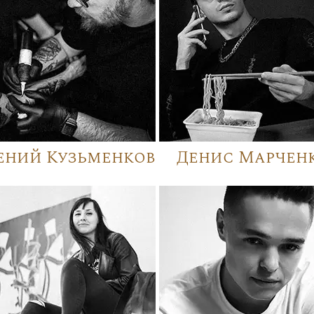
ений Кузьменков
Денис Марчен