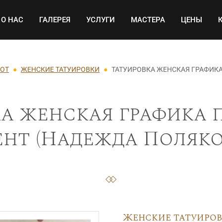
Основная навигация
О НАС
ГАЛЕРЕЯ
УСЛУГИ
МАСТЕРА
ЦЕНЫ
БОТ
ЖЕНСКИЕ ТАТУИРОВКИ
ТАТУИРОВКА ЖЕНСКАЯ ГРАФИК
а женская графика 
нт (Надежда Поляков
Женские татуиро