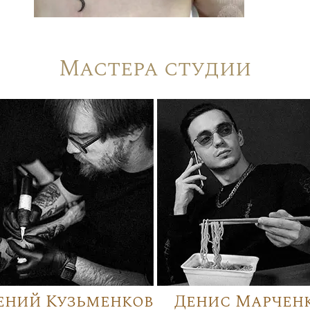
Мастера студии
ений Кузьменков
Денис Марчен