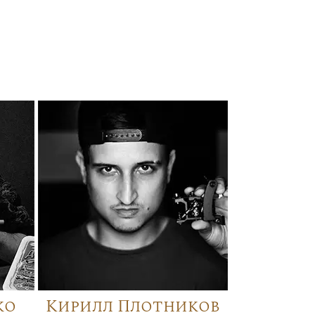
ко
Кирилл Плотников