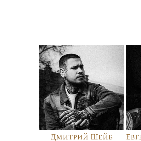
Дмитрий Шейб
Евг