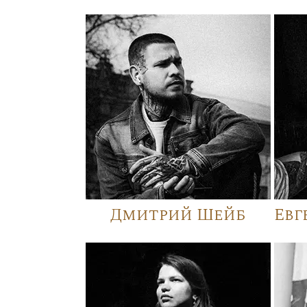
Дмитрий Шейб
Евг