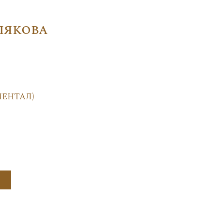
лякова
ентал)