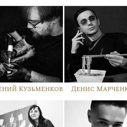
ений Кузьменков
Денис Марчен