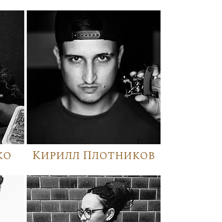
ко
Кирилл Плотников