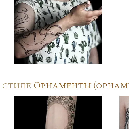
в стиле
Орнаменты (орнам