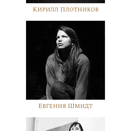
Кирилл Плотников
Евгения Шмидт