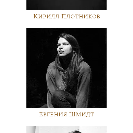
Кирилл Плотников
Евгения Шмидт