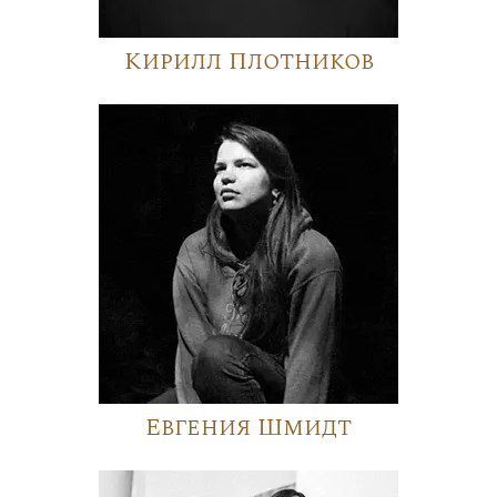
Кирилл Плотников
Евгения Шмидт