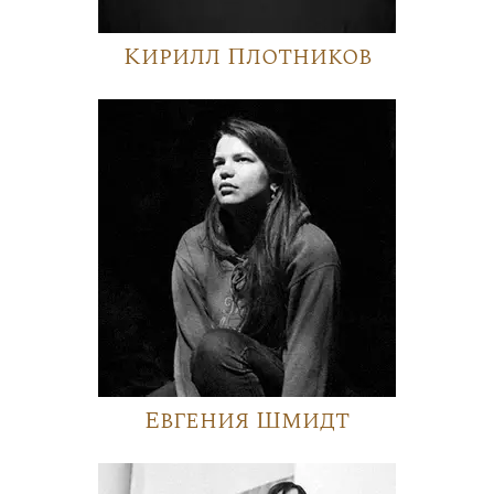
Кирилл Плотников
Евгения Шмидт