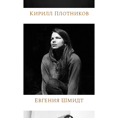
Кирилл Плотников
Евгения Шмидт