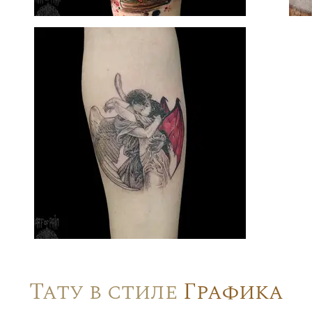
Тату в стиле
Графика