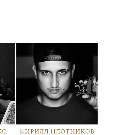
ко
Кирилл Плотников