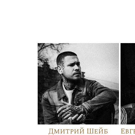
Дмитрий Шейб
Евг