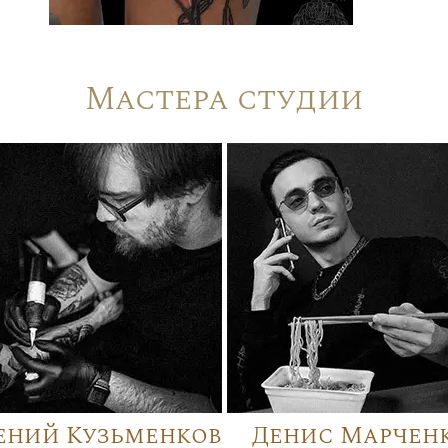
Мастера студии
ений Кузьменков
Денис Марчен