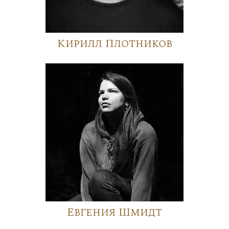
Кирилл Плотников
Евгения Шмидт