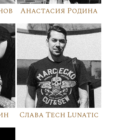
нов
Анастасия Родина
ин
Слава Tech Lunatic