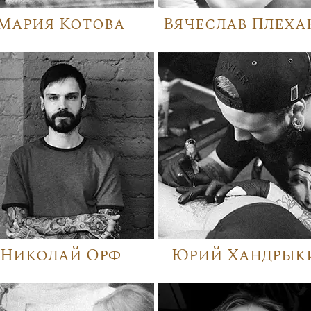
Мария Котова
Вячеслав Плеха
Николай Орф
Юрий Хандрык