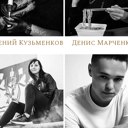
ений Кузьменков
Денис Марчен