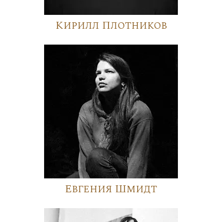
Кирилл Плотников
Евгения Шмидт