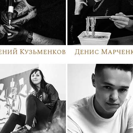
ений Кузьменков
Денис Марчен