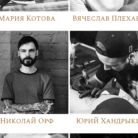
Мария Котова
Вячеслав Плеха
Николай Орф
Юрий Хандрык