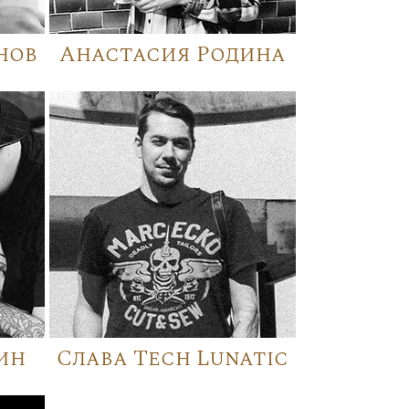
нов
Анастасия Родина
ин
Слава Tech Lunatic