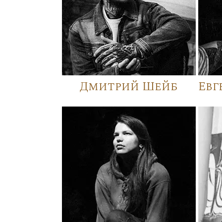
Дмитрий Шейб
Евг