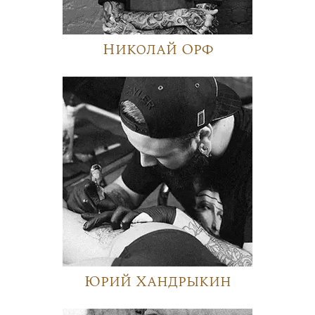
Николай Орф
Юрий Хандрыкин