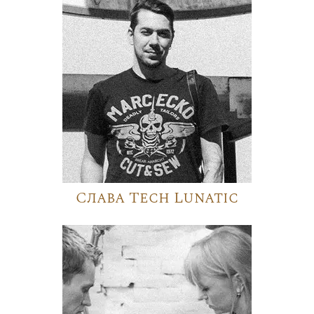
Слава Tech Lunatic