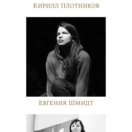
Кирилл Плотников
Евгения Шмидт