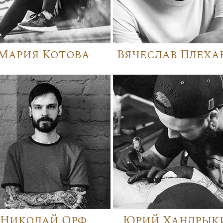
Мария Котова
Вячеслав Плеха
Николай Орф
Юрий Хандрык