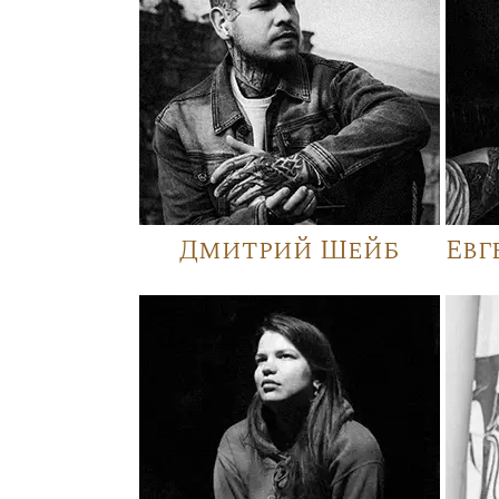
Дмитрий Шейб
Евг