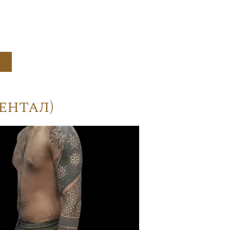
ентал)