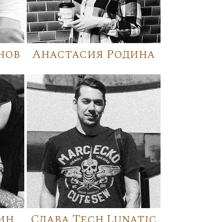
нов
Анастасия Родина
ин
Слава Tech Lunatic