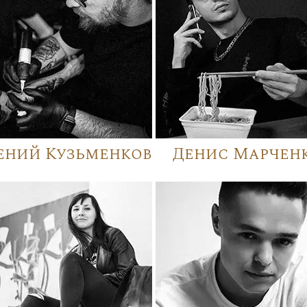
ений Кузьменков
Денис Марчен