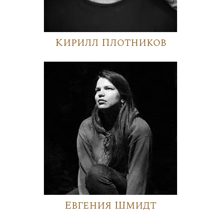
Кирилл Плотников
Евгения Шмидт