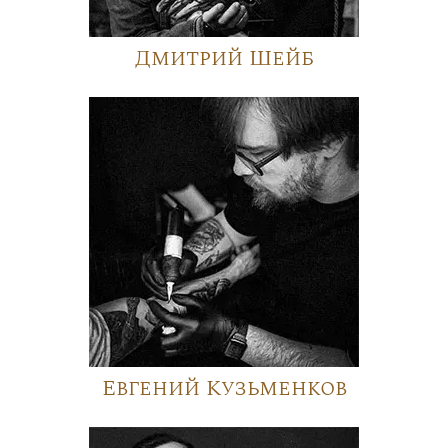
Дмитрий Шейб
Евгений Кузьменков