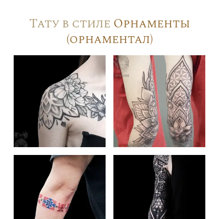
Тату в стиле
Орнаменты
(орнаментал)