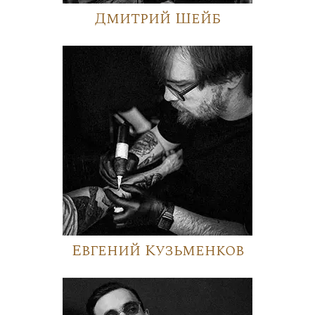
Дмитрий Шейб
Евгений Кузьменков