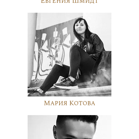
Евгения Шмидт
Мария Котова