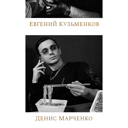
Евгений Кузьменков
Денис Марченко