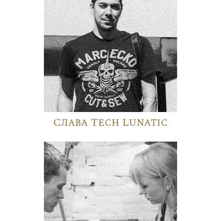
Слава Tech Lunatic