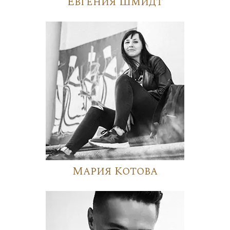
Евгения Шмидт
Мария Котова