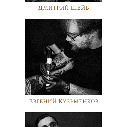
Дмитрий Шейб
Евгений Кузьменков