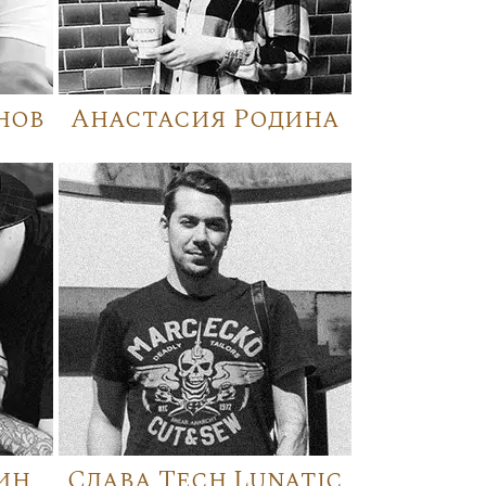
нов
Анастасия Родина
ин
Слава Tech Lunatic