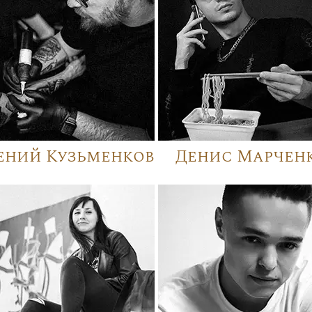
ений Кузьменков
Денис Марчен