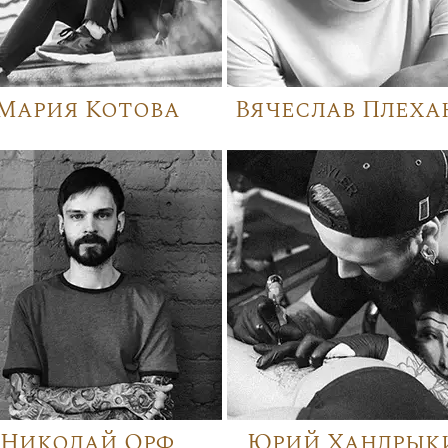
Мария Котова
Вячеслав Плеха
Николай Орф
Юрий Хандрык