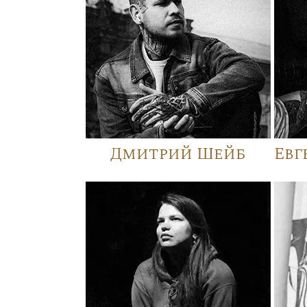
Дмитрий Шейб
Евг