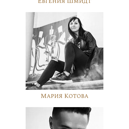
Евгения Шмидт
Мария Котова