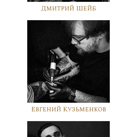
Дмитрий Шейб
Евгений Кузьменков