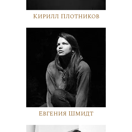
Кирилл Плотников
Евгения Шмидт