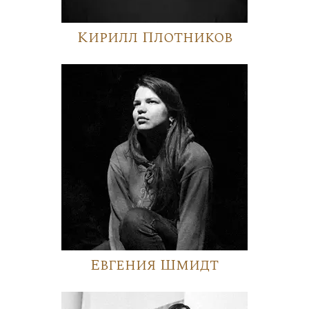
Кирилл Плотников
Евгения Шмидт