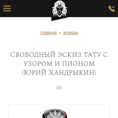
Перейти к основному содержанию
Основная навигация
Строка навигации
ГЛАВНАЯ
ЭСКИЗЫ
Свободный эскиз тату с
узором и пионом
(Юрий Хандрыкин)