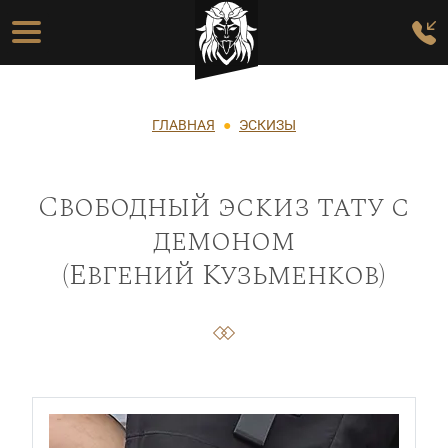
Перейти к основному содержанию
Основная навигация
Строка навигации
ГЛАВНАЯ
ЭСКИЗЫ
Свободный эскиз тату с
демоном
(Евгений Кузьменков)