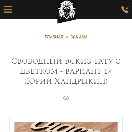
Перейти к основному содержанию
Основная навигация
Строка навигации
ГЛАВНАЯ
ЭСКИЗЫ
Свободный эскиз тату с
цветком - вариант 14
(Юрий Хандрыкин)